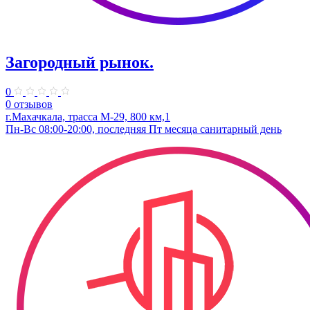
Загородный рынок.
0
0 отзывов
г.Махачкала, трасса М-29, 800 км,1
Пн-Вс 08:00-20:00, последняя Пт месяца санитарный день