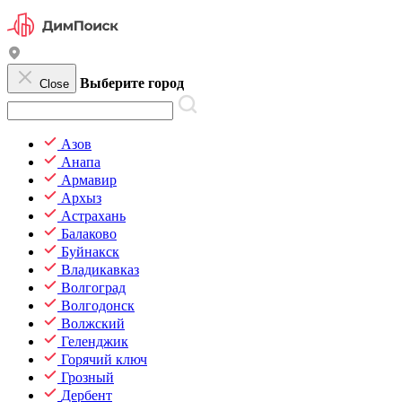
Выберите город
Close
Азов
Анапа
Армавир
Архыз
Астрахань
Балаково
Буйнакск
Владикавказ
Волгоград
Волгодонск
Волжский
Геленджик
Горячий ключ
Грозный
Дербент