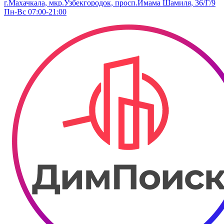
г.Махачкала, мкр.Узбекгородок, просп.Имама Шамиля, 36/Г/9
Пн-Вс 07:00-21:00