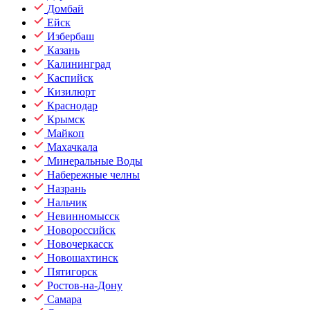
Домбай
Ейск
Избербаш
Казань
Калининград
Каспийск
Кизилюрт
Краснодар
Крымск
Майкоп
Махачкала
Минеральные Воды
Набережные челны
Назрань
Нальчик
Невинномысск
Новороссийск
Новочеркасск
Новошахтинск
Пятигорск
Ростов-на-Дону
Самара