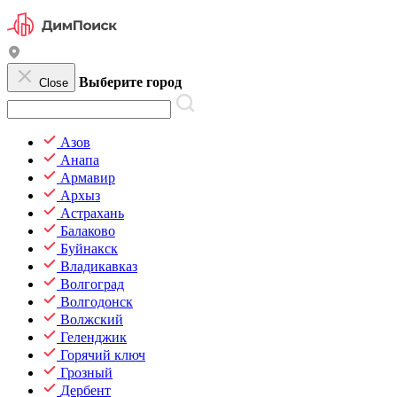
Выберите город
Close
Азов
Анапа
Армавир
Архыз
Астрахань
Балаково
Буйнакск
Владикавказ
Волгоград
Волгодонск
Волжский
Геленджик
Горячий ключ
Грозный
Дербент