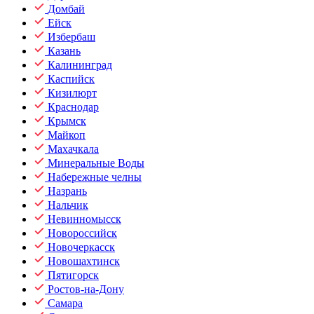
Домбай
Ейск
Избербаш
Казань
Калининград
Каспийск
Кизилюрт
Краснодар
Крымск
Майкоп
Махачкала
Минеральные Воды
Набережные челны
Назрань
Нальчик
Невинномысск
Новороссийск
Новочеркасск
Новошахтинск
Пятигорск
Ростов-на-Дону
Самара