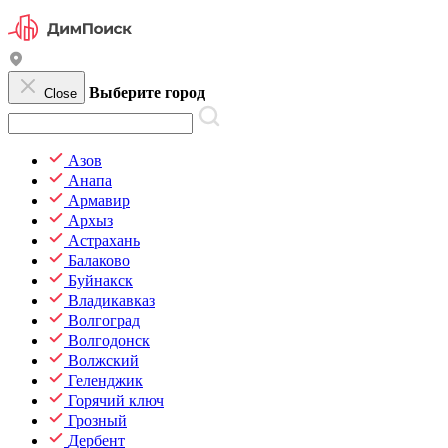
Выберите город
Close
Азов
Анапа
Армавир
Архыз
Астрахань
Балаково
Буйнакск
Владикавказ
Волгоград
Волгодонск
Волжский
Геленджик
Горячий ключ
Грозный
Дербент