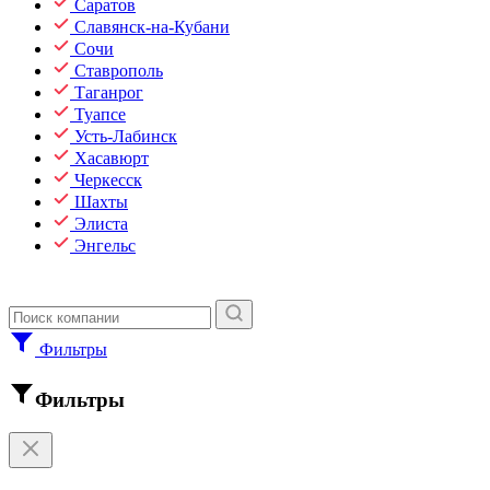
Саратов
Славянск-на-Кубани
Сочи
Ставрополь
Таганрог
Туапсе
Усть-Лабинск
Хасавюрт
Черкесск
Шахты
Элиста
Энгельс
Фильтры
Фильтры