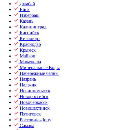
Домбай
Ейск
Избербаш
Казань
Калининград
Каспийск
Кизилюрт
Краснодар
Крымск
Майкоп
Махачкала
Минеральные Воды
Набережные челны
Назрань
Нальчик
Невинномысск
Новороссийск
Новочеркасск
Новошахтинск
Пятигорск
Ростов-на-Дону
Самара