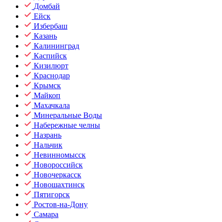
Домбай
Ейск
Избербаш
Казань
Калининград
Каспийск
Кизилюрт
Краснодар
Крымск
Майкоп
Махачкала
Минеральные Воды
Набережные челны
Назрань
Нальчик
Невинномысск
Новороссийск
Новочеркасск
Новошахтинск
Пятигорск
Ростов-на-Дону
Самара