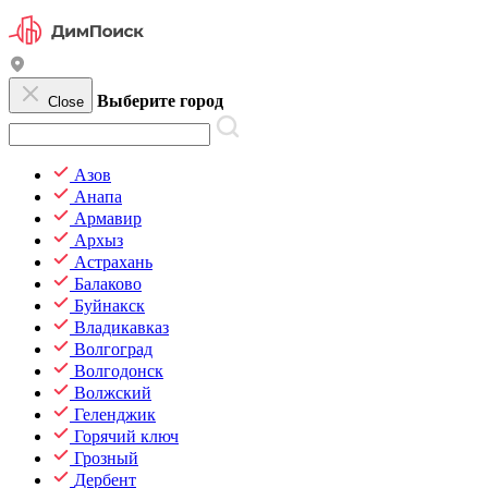
Выберите город
Close
Азов
Анапа
Армавир
Архыз
Астрахань
Балаково
Буйнакск
Владикавказ
Волгоград
Волгодонск
Волжский
Геленджик
Горячий ключ
Грозный
Дербент