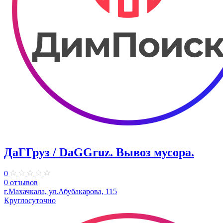
ДаГГруз / DaGGruz. Вывоз мусора.
0
0 отзывов
г.Махачкала, ул.​Абубакарова, 115
Круглосуточно