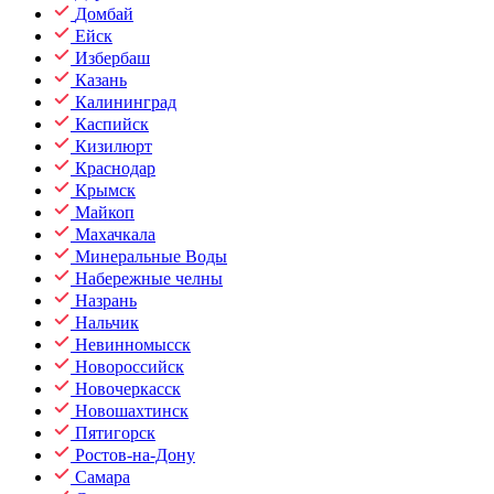
Домбай
Ейск
Избербаш
Казань
Калининград
Каспийск
Кизилюрт
Краснодар
Крымск
Майкоп
Махачкала
Минеральные Воды
Набережные челны
Назрань
Нальчик
Невинномысск
Новороссийск
Новочеркасск
Новошахтинск
Пятигорск
Ростов-на-Дону
Самара