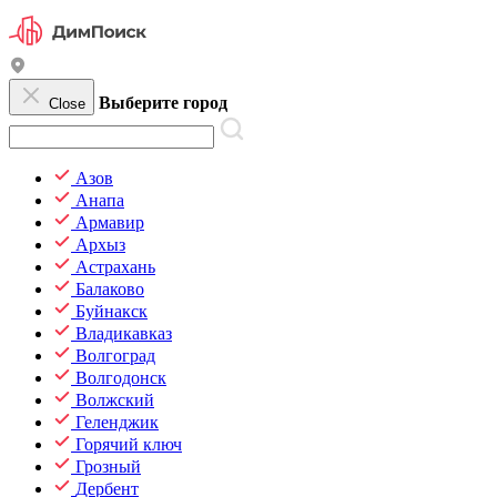
Выберите город
Close
Азов
Анапа
Армавир
Архыз
Астрахань
Балаково
Буйнакск
Владикавказ
Волгоград
Волгодонск
Волжский
Геленджик
Горячий ключ
Грозный
Дербент