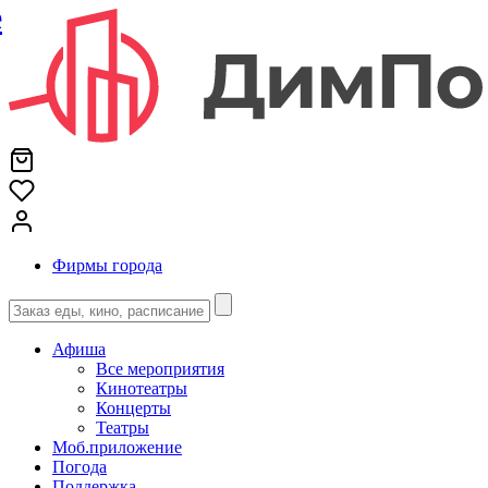
е
Фирмы города
Афиша
Все мероприятия
Кинотеатры
Концерты
Театры
Моб.приложение
Погода
Поддержка