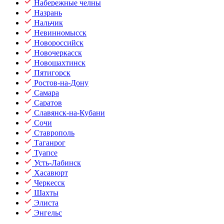
Набережные челны
Назрань
Нальчик
Невинномысск
Новороссийск
Новочеркасск
Новошахтинск
Пятигорск
Ростов-на-Дону
Самара
Саратов
Славянск-на-Кубани
Сочи
Ставрополь
Таганрог
Туапсе
Усть-Лабинск
Хасавюрт
Черкесск
Шахты
Элиста
Энгельс