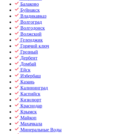
Балаково
Буйнакск
Владикавказ
Волгоград
Волгодонск
Волжский
Геленджик
Горячий ключ
Грозный
Дербент
Домбай
Ейск
Избербаш
Казань
Калининград
Каспийск
Кизилюрт
Краснодар
Крымск
Майкоп
Махачкала
Минеральные Воды