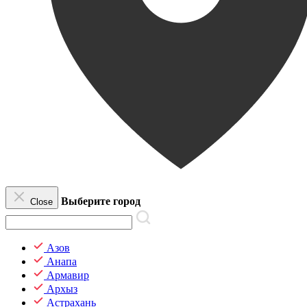
Выберите город
Close
Азов
Анапа
Армавир
Архыз
Астрахань