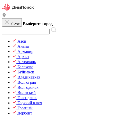
Выберите город
Close
Азов
Анапа
Армавир
Архыз
Астрахань
Балаково
Буйнакск
Владикавказ
Волгоград
Волгодонск
Волжский
Геленджик
Горячий ключ
Грозный
Дербент