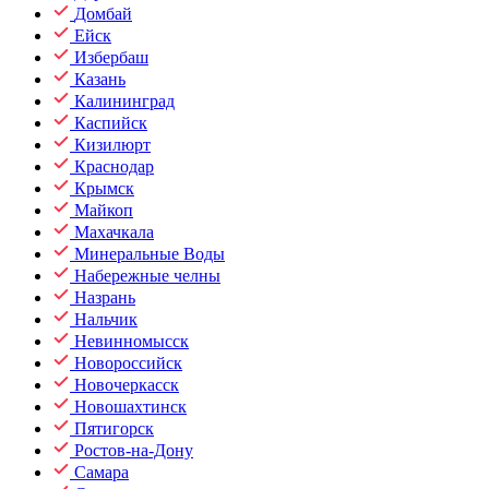
Домбай
Ейск
Избербаш
Казань
Калининград
Каспийск
Кизилюрт
Краснодар
Крымск
Майкоп
Махачкала
Минеральные Воды
Набережные челны
Назрань
Нальчик
Невинномысск
Новороссийск
Новочеркасск
Новошахтинск
Пятигорск
Ростов-на-Дону
Самара