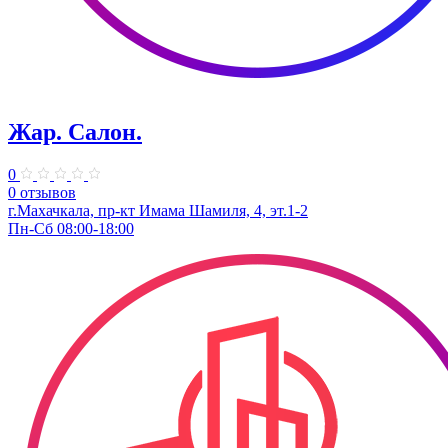
Жар. Салон.
0
0 отзывов
г.Махачкала, пр-кт Имама Шамиля, 4, ​эт.1-2
Пн-Сб 08:00-18:00