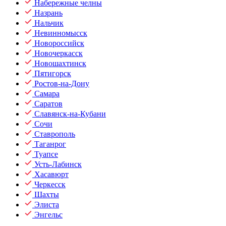
Набережные челны
Назрань
Нальчик
Невинномысск
Новороссийск
Новочеркасск
Новошахтинск
Пятигорск
Ростов-на-Дону
Самара
Саратов
Славянск-на-Кубани
Сочи
Ставрополь
Таганрог
Туапсе
Усть-Лабинск
Хасавюрт
Черкесск
Шахты
Элиста
Энгельс