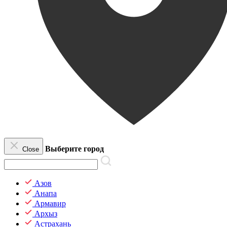
Выберите город
Close
Азов
Анапа
Армавир
Архыз
Астрахань