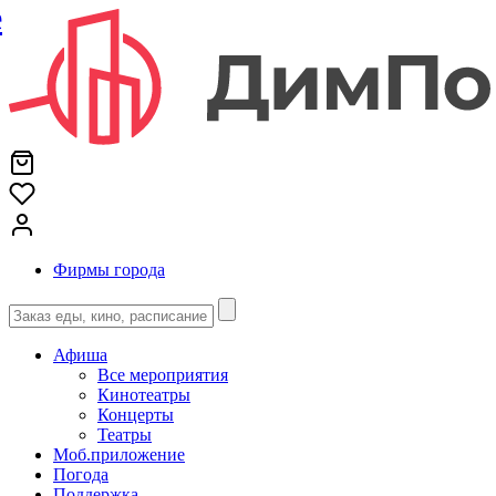
е
Фирмы города
Афиша
Все мероприятия
Кинотеатры
Концерты
Театры
Моб.приложение
Погода
Поддержка