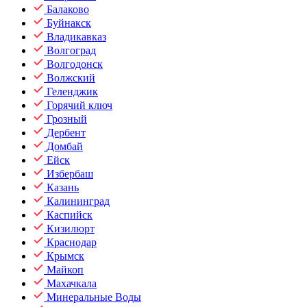
Балаково
Буйнакск
Владикавказ
Волгоград
Волгодонск
Волжский
Геленджик
Горячий ключ
Грозный
Дербент
Домбай
Ейск
Избербаш
Казань
Калининград
Каспийск
Кизилюрт
Краснодар
Крымск
Майкоп
Махачкала
Минеральные Воды