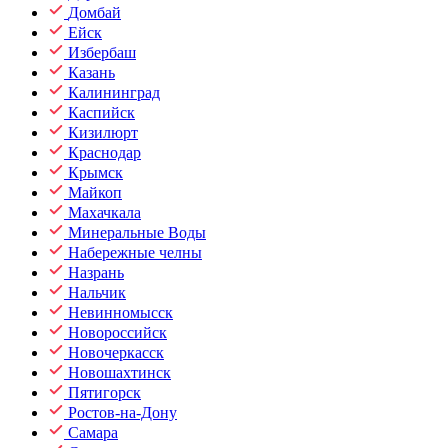
Домбай
Ейск
Избербаш
Казань
Калининград
Каспийск
Кизилюрт
Краснодар
Крымск
Майкоп
Махачкала
Минеральные Воды
Набережные челны
Назрань
Нальчик
Невинномысск
Новороссийск
Новочеркасск
Новошахтинск
Пятигорск
Ростов-на-Дону
Самара