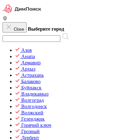
Выберите город
Close
Азов
Анапа
Армавир
Архыз
Астрахань
Балаково
Буйнакск
Владикавказ
Волгоград
Волгодонск
Волжский
Геленджик
Горячий ключ
Грозный
Дербент