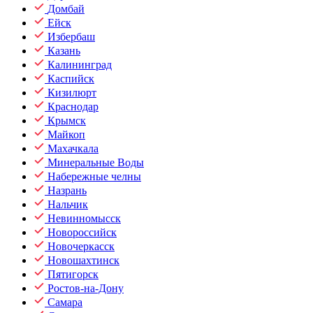
Домбай
Ейск
Избербаш
Казань
Калининград
Каспийск
Кизилюрт
Краснодар
Крымск
Майкоп
Махачкала
Минеральные Воды
Набережные челны
Назрань
Нальчик
Невинномысск
Новороссийск
Новочеркасск
Новошахтинск
Пятигорск
Ростов-на-Дону
Самара