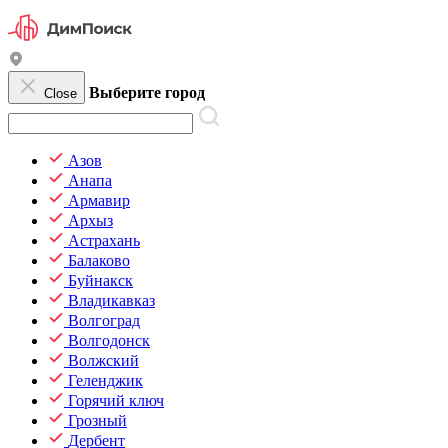
Выберите город
Close
Азов
Анапа
Армавир
Архыз
Астрахань
Балаково
Буйнакск
Владикавказ
Волгоград
Волгодонск
Волжский
Геленджик
Горячий ключ
Грозный
Дербент