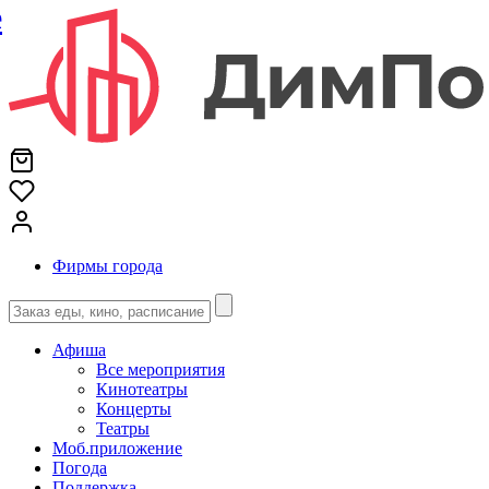
е
Фирмы города
Афиша
Все мероприятия
Кинотеатры
Концерты
Театры
Моб.приложение
Погода
Поддержка