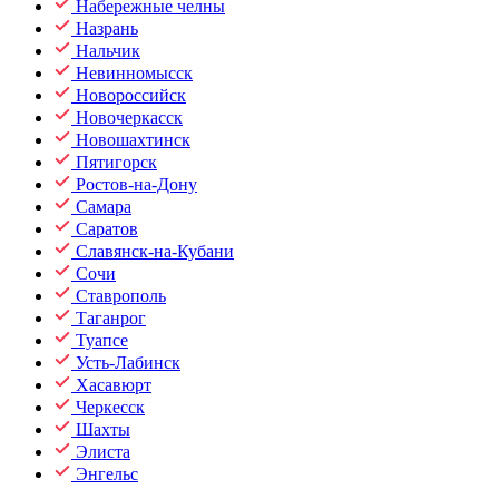
Набережные челны
Назрань
Нальчик
Невинномысск
Новороссийск
Новочеркасск
Новошахтинск
Пятигорск
Ростов-на-Дону
Самара
Саратов
Славянск-на-Кубани
Сочи
Ставрополь
Таганрог
Туапсе
Усть-Лабинск
Хасавюрт
Черкесск
Шахты
Элиста
Энгельс