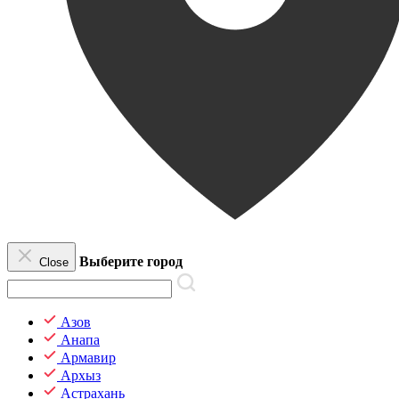
Выберите город
Close
Азов
Анапа
Армавир
Архыз
Астрахань