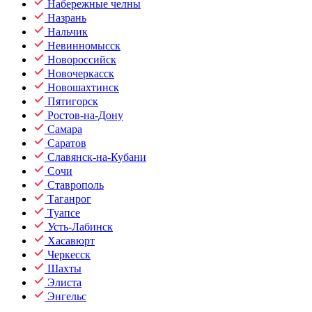
Набережные челны
Назрань
Нальчик
Невинномысск
Новороссийск
Новочеркасск
Новошахтинск
Пятигорск
Ростов-на-Дону
Самара
Саратов
Славянск-на-Кубани
Сочи
Ставрополь
Таганрог
Туапсе
Усть-Лабинск
Хасавюрт
Черкесск
Шахты
Элиста
Энгельс