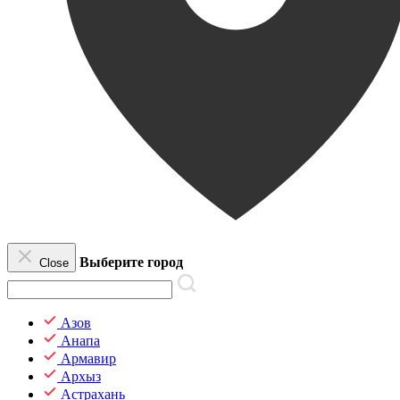
Выберите город
Close
Азов
Анапа
Армавир
Архыз
Астрахань