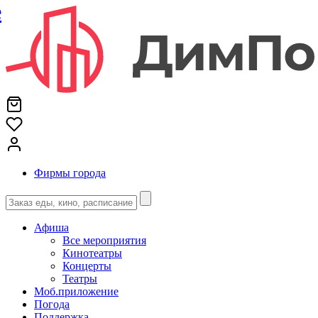
е
Фирмы города
Афиша
Все мероприятия
Кинотеатры
Концерты
Театры
Моб.приложение
Погода
Поддержка