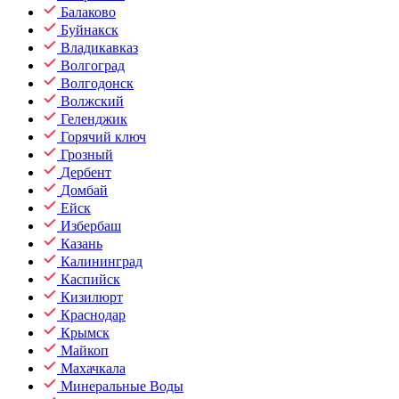
Балаково
Буйнакск
Владикавказ
Волгоград
Волгодонск
Волжский
Геленджик
Горячий ключ
Грозный
Дербент
Домбай
Ейск
Избербаш
Казань
Калининград
Каспийск
Кизилюрт
Краснодар
Крымск
Майкоп
Махачкала
Минеральные Воды