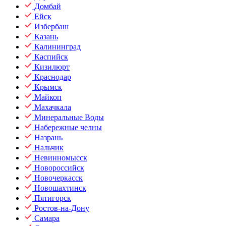
Домбай
Ейск
Избербаш
Казань
Калининград
Каспийск
Кизилюрт
Краснодар
Крымск
Майкоп
Махачкала
Минеральные Воды
Набережные челны
Назрань
Нальчик
Невинномысск
Новороссийск
Новочеркасск
Новошахтинск
Пятигорск
Ростов-на-Дону
Самара