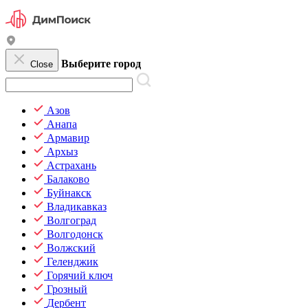
Выберите город
Close
Азов
Анапа
Армавир
Архыз
Астрахань
Балаково
Буйнакск
Владикавказ
Волгоград
Волгодонск
Волжский
Геленджик
Горячий ключ
Грозный
Дербент