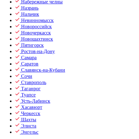
Набережные челны
Назрань
Нальчик
Невинномысск
Новороссийск
Новочеркасск
Новошахтинск
Пятигорск
Ростов-на-Дону
Самара
Саратов
Славянск-на-Кубани
Сочи
Ставрополь
Таганрог
Туапсе
Усть-Лабинск
Хасавюрт
Черкесск
Шахты
Элиста
Энгельс