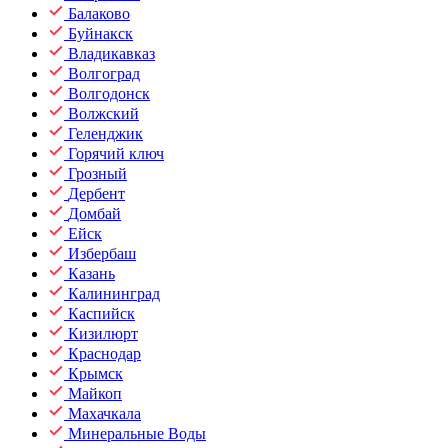
Балаково
Буйнакск
Владикавказ
Волгоград
Волгодонск
Волжский
Геленджик
Горячий ключ
Грозный
Дербент
Домбай
Ейск
Избербаш
Казань
Калининград
Каспийск
Кизилюрт
Краснодар
Крымск
Майкоп
Махачкала
Минеральные Воды