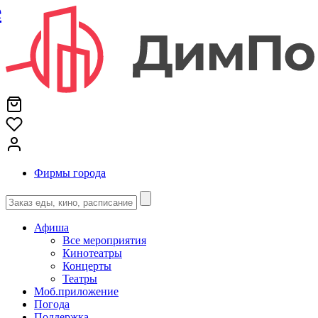
е
Фирмы города
Афиша
Все мероприятия
Кинотеатры
Концерты
Театры
Моб.приложение
Погода
Поддержка