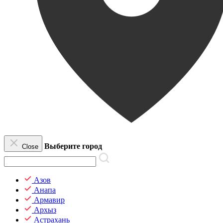
Выберите город
Close
Азов
Анапа
Армавир
Архыз
Астрахань