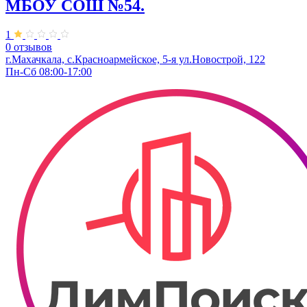
МБОУ СОШ №54.
1
0 отзывов
г.Махачкала, с.Красноармейское, 5-я ул.Новострой, 122
Пн-Сб 08:00-17:00