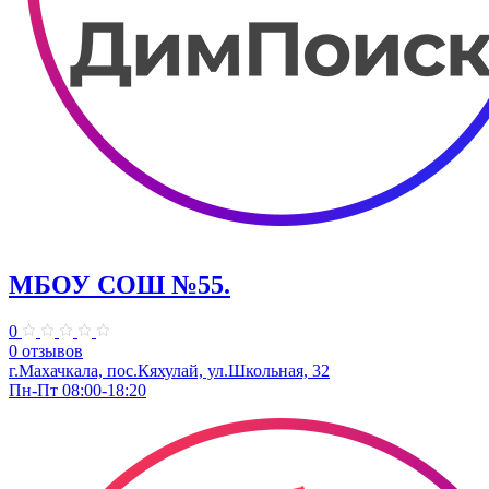
МБОУ СОШ №55.
0
0 отзывов
г.Махачкала, пос.Кяхулай, ул.Школьная, 32
Пн-Пт 08:00-18:20