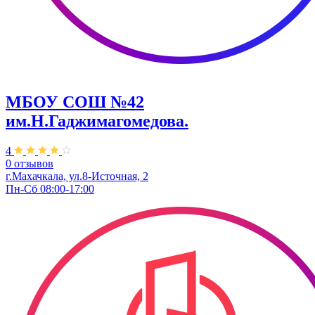
МБОУ СОШ №42
им.Н.Гаджимагомедова.
4
0 отзывов
г.Махачкала, ул.8-Источная, 2
Пн-Сб 08:00-17:00