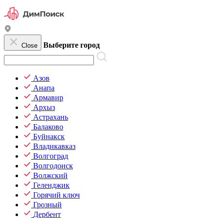
Выберите город
Close
Азов
Анапа
Армавир
Архыз
Астрахань
Балаково
Буйнакск
Владикавказ
Волгоград
Волгодонск
Волжский
Геленджик
Горячий ключ
Грозный
Дербент