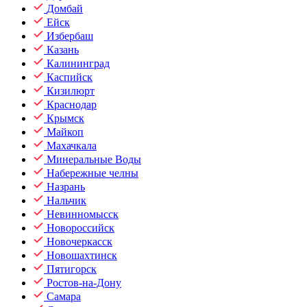
Домбай
Ейск
Избербаш
Казань
Калининград
Каспийск
Кизилюрт
Краснодар
Крымск
Майкоп
Махачкала
Минеральные Воды
Набережные челны
Назрань
Нальчик
Невинномысск
Новороссийск
Новочеркасск
Новошахтинск
Пятигорск
Ростов-на-Дону
Самара