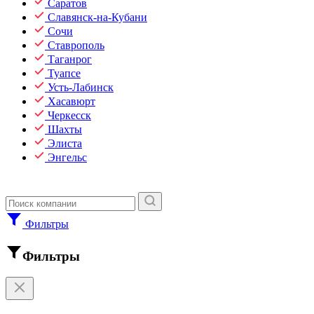
Саратов
Славянск-на-Кубани
Сочи
Ставрополь
Таганрог
Туапсе
Усть-Лабинск
Хасавюрт
Черкесск
Шахты
Элиста
Энгельс
Фильтры
Фильтры