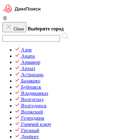
Выберите город
Close
Азов
Анапа
Армавир
Архыз
Астрахань
Балаково
Буйнакск
Владикавказ
Волгоград
Волгодонск
Волжский
Геленджик
Горячий ключ
Грозный
Дербент