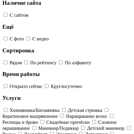
Наличие сайта
С сайтом
Ещё
С фото
С видео
Сортировка
Рядом
По рейтингу
По алфавиту
Время работы
Открыто сейчас
Круглосуточно
Услуги
Химзавивка/Биозавивка
Детская стрижка
Кератиновое выпрямление
Наращивание волос
Ресницы и брови
Свадебные причёски
Сложное
окрашивание
Маникюр/Педикюр
Детский маникюр