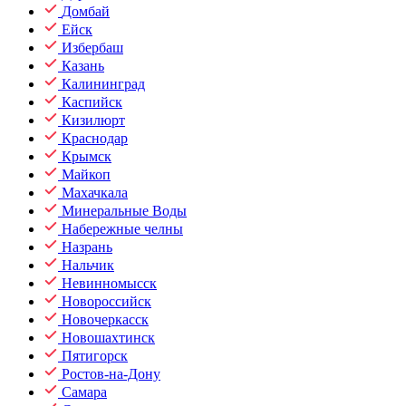
Домбай
Ейск
Избербаш
Казань
Калининград
Каспийск
Кизилюрт
Краснодар
Крымск
Майкоп
Махачкала
Минеральные Воды
Набережные челны
Назрань
Нальчик
Невинномысск
Новороссийск
Новочеркасск
Новошахтинск
Пятигорск
Ростов-на-Дону
Самара