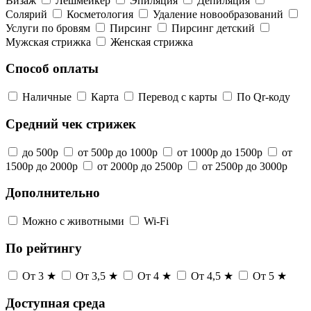
Визаж
Лешмейкер
Эпиляция
Депиляция
Солярий
Косметология
Удаление новообразований
Услуги по бровям
Пирсинг
Пирсинг детский
Мужская стрижка
Женская стрижка
Способ оплаты
Наличные
Карта
Перевод с карты
По Qr-коду
Средний чек стрижек
до 500р
от 500р до 1000р
от 1000р до 1500р
от
1500р до 2000р
от 2000р до 2500р
от 2500р до 3000р
Дополнительно
Можно с животными
Wi-Fi
По рейтингу
От 3 ★
От 3,5 ★
От 4 ★
От 4,5 ★
От 5 ★
Доступная среда