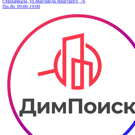
г.Махачкала, ​ул.Магомеда Ярагского, 76
Пн-Вс 09:00-19:00