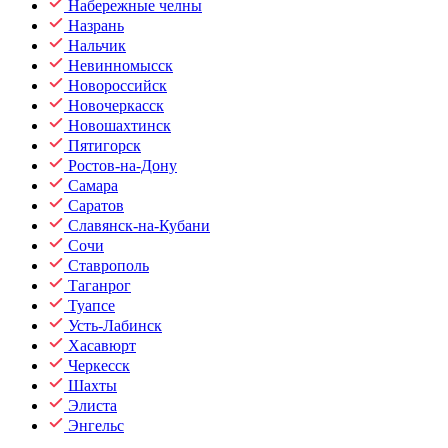
Набережные челны
Назрань
Нальчик
Невинномысск
Новороссийск
Новочеркасск
Новошахтинск
Пятигорск
Ростов-на-Дону
Самара
Саратов
Славянск-на-Кубани
Сочи
Ставрополь
Таганрог
Туапсе
Усть-Лабинск
Хасавюрт
Черкесск
Шахты
Элиста
Энгельс