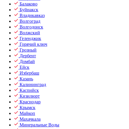
Балаково
Буйнакск
Владикавказ
Волгоград
Волгодонск
Волжский
Геленджик
Горячий ключ
Грозный
Дербент
Домбай
Ейск
Избербаш
Казань
Калининград
Каспийск
Кизилюрт
Краснодар
Крымск
Майкоп
Махачкала
Минеральные Воды