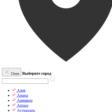
Выберите город
Close
Азов
Анапа
Армавир
Архыз
Астрахань