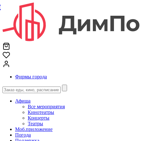
е
Фирмы города
Афиша
Все мероприятия
Кинотеатры
Концерты
Театры
Моб.приложение
Погода
Поддержка