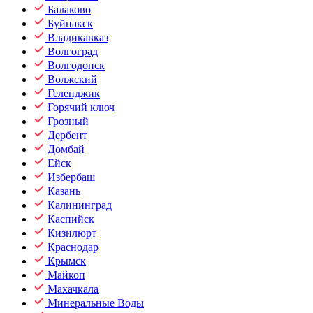
Балаково
Буйнакск
Владикавказ
Волгоград
Волгодонск
Волжский
Геленджик
Горячий ключ
Грозный
Дербент
Домбай
Ейск
Избербаш
Казань
Калининград
Каспийск
Кизилюрт
Краснодар
Крымск
Майкоп
Махачкала
Минеральные Воды