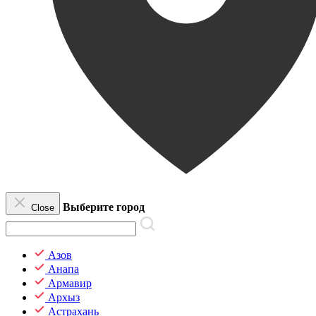
Выберите город
Close
Азов
Анапа
Армавир
Архыз
Астрахань