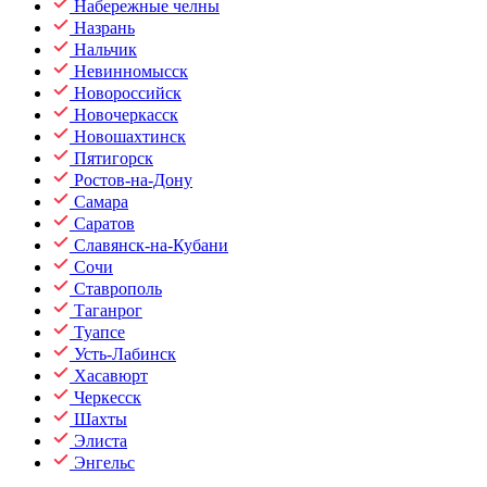
Набережные челны
Назрань
Нальчик
Невинномысск
Новороссийск
Новочеркасск
Новошахтинск
Пятигорск
Ростов-на-Дону
Самара
Саратов
Славянск-на-Кубани
Сочи
Ставрополь
Таганрог
Туапсе
Усть-Лабинск
Хасавюрт
Черкесск
Шахты
Элиста
Энгельс