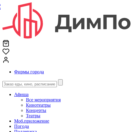
е
Фирмы города
Афиша
Все мероприятия
Кинотеатры
Концерты
Театры
Моб.приложение
Погода
Поддержка