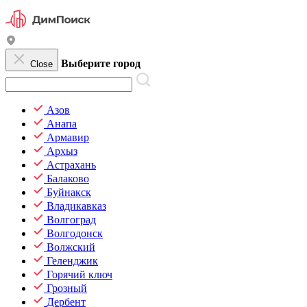
Выберите город
Close
Азов
Анапа
Армавир
Архыз
Астрахань
Балаково
Буйнакск
Владикавказ
Волгоград
Волгодонск
Волжский
Геленджик
Горячий ключ
Грозный
Дербент