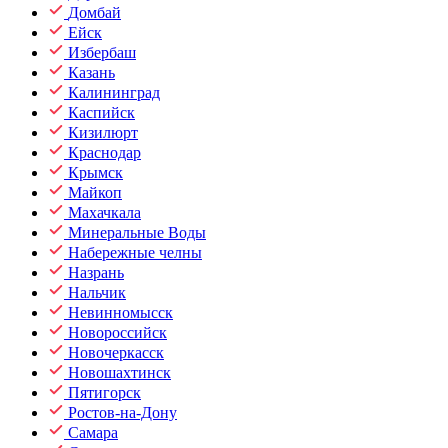
Домбай
Ейск
Избербаш
Казань
Калининград
Каспийск
Кизилюрт
Краснодар
Крымск
Майкоп
Махачкала
Минеральные Воды
Набережные челны
Назрань
Нальчик
Невинномысск
Новороссийск
Новочеркасск
Новошахтинск
Пятигорск
Ростов-на-Дону
Самара