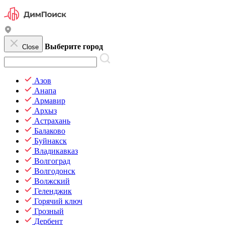
Выберите город
Close
Азов
Анапа
Армавир
Архыз
Астрахань
Балаково
Буйнакск
Владикавказ
Волгоград
Волгодонск
Волжский
Геленджик
Горячий ключ
Грозный
Дербент