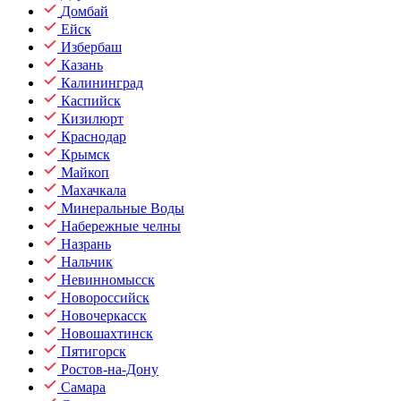
Домбай
Ейск
Избербаш
Казань
Калининград
Каспийск
Кизилюрт
Краснодар
Крымск
Майкоп
Махачкала
Минеральные Воды
Набережные челны
Назрань
Нальчик
Невинномысск
Новороссийск
Новочеркасск
Новошахтинск
Пятигорск
Ростов-на-Дону
Самара