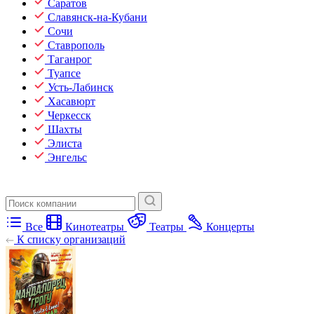
Саратов
Славянск-на-Кубани
Сочи
Ставрополь
Таганрог
Туапсе
Усть-Лабинск
Хасавюрт
Черкесск
Шахты
Элиста
Энгельс
Все
Кинотеатры
Театры
Концерты
К списку организаций