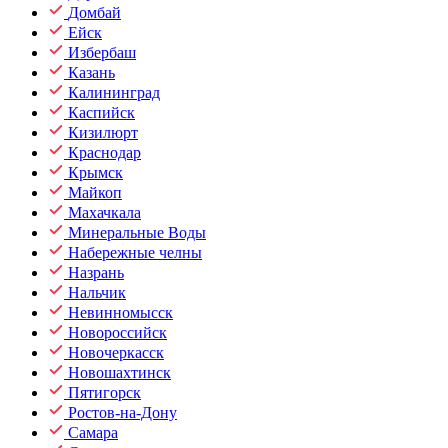
Домбай
Ейск
Избербаш
Казань
Калининград
Каспийск
Кизилюрт
Краснодар
Крымск
Майкоп
Махачкала
Минеральные Воды
Набережные челны
Назрань
Нальчик
Невинномысск
Новороссийск
Новочеркасск
Новошахтинск
Пятигорск
Ростов-на-Дону
Самара