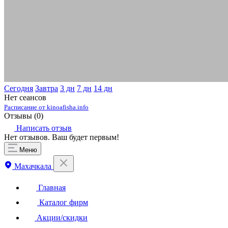
Сегодня
Завтра
3 дн
7 дн
14 дн
Нет сеансов
Расписание от kinoafisha.info
Отзывы (
0
)
Написать отзыв
Нет отзывов. Ваш будет первым!
Меню
Махачкала
Главная
Каталог фирм
Акции/скидки