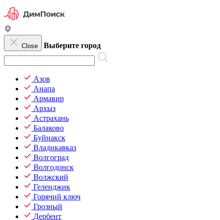
Выберите город
Close
Азов
Анапа
Армавир
Архыз
Астрахань
Балаково
Буйнакск
Владикавказ
Волгоград
Волгодонск
Волжский
Геленджик
Горячий ключ
Грозный
Дербент