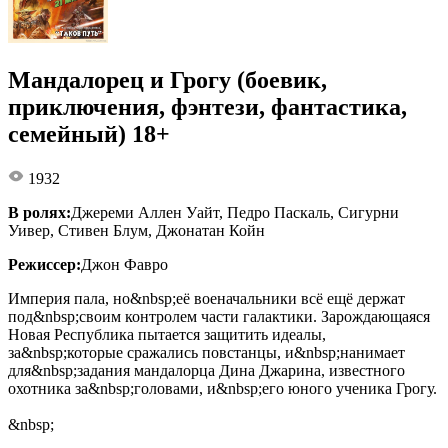
Мандалорец и Грогу (боевик,
приключения, фэнтези, фантастика,
семейный) 18+
1932
В ролях:
Джереми Аллен Уайт, Педро Паскаль, Сигурни
Уивер, Стивен Блум, Джонатан Койн
Режиссер:
Джон Фавро
Империя пала, но&nbsp;её военачальники всё ещё держат
под&nbsp;своим контролем части галактики. Зарождающаяся
Новая Республика пытается защитить идеалы,
за&nbsp;которые сражались повстанцы, и&nbsp;нанимает
для&nbsp;задания мандалорца Дина Джарина, известного
охотника за&nbsp;головами, и&nbsp;его юного ученика Грогу.
&nbsp;