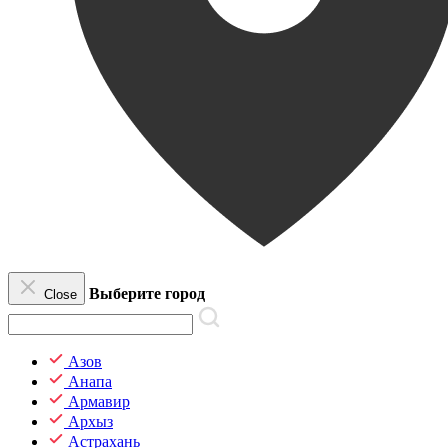
Выберите город
Close
Азов
Анапа
Армавир
Архыз
Астрахань