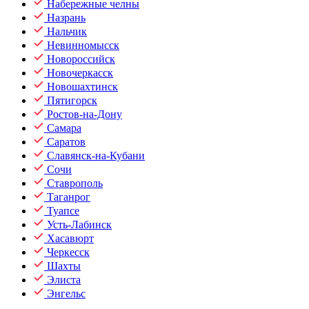
Набережные челны
Назрань
Нальчик
Невинномысск
Новороссийск
Новочеркасск
Новошахтинск
Пятигорск
Ростов-на-Дону
Самара
Саратов
Славянск-на-Кубани
Сочи
Ставрополь
Таганрог
Туапсе
Усть-Лабинск
Хасавюрт
Черкесск
Шахты
Элиста
Энгельс