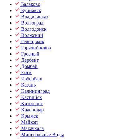
Балаково
Буйнакск
Владикавказ
Волгоград
Волгодонск
Волжский
Геленджик
Горячий ключ
Грозный
Дербент
Домбай
Ейск
Избербаш
Казань
Калининград
Каспийск
Кизилюрт
Краснодар
Крымск
Майкоп
Махачкала
Минеральные Воды