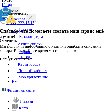
Пусто...
Назад
Меню
Выберите номер
Махачкала
8 (988) 222-15-15
Главная
Спасибо, что помогаете сделать наш сервис ещё
8 (988) 999-15-15
лучше!
Каталог фирм
Отменить
Акции/скидки
Мы получили информацию о наличии ошибки в описании
фирмы. В ближайшее время мы ее исправим.
Афиша
Погода
Вернуться к фирме
Карта города
Личный кабинет
Моб.приложение
Вход
Фирмы на карте
Главная
Карта