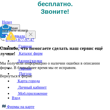
бесплатно.
Звоните!
Назад
Меню
Выберите номер
Махачкала
8 (928) 877-97-47
Главная
Спасибо, что помогаете сделать наш сервис ещё
Отменить
лучше!
Каталог фирм
Акции/скидки
Мы получили информацию о наличии ошибки в описании
фирмы. В ближайшее время мы ее исправим.
Афиша
Погода
Вернуться к фирме
Карта города
Личный кабинет
Моб.приложение
Вход
Фирмы на карте