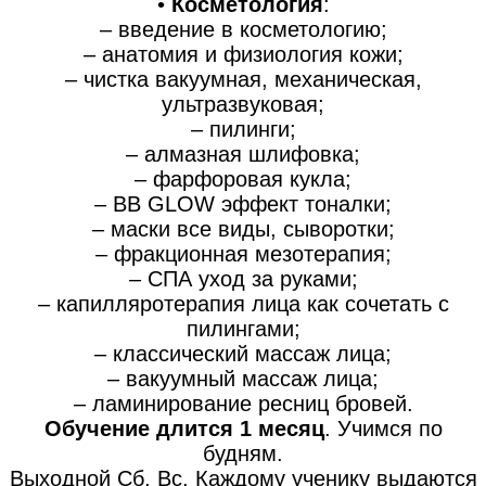
•
Косметология
:
– введение в косметологию;
– анатомия и физиология кожи;
– чистка вакуумная, механическая,
ультразвуковая;
– пилинги;
– алмазная шлифовка;
– фарфоровая кукла;
– BB GLOW эффект тоналки;
– маски все виды, сыворотки;
– фракционная мезотерапия;
– СПА уход за руками;
– капилляротерапия лица как сочетать с
пилингами;
– классический массаж лица;
– вакуумный массаж лица;
– ламинирование ресниц бровей.
Обучение длится 1 месяц
. Учимся по
будням.
Выходной Сб, Вс. Каждому ученику выдаются