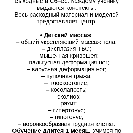
Выходные в Сб–Вс. Каждому ученику
выдаются конспекты.
Весь расходный материал и моделей
предоставляет центр.
•
Детский массаж
:
– общий укрепляющий массаж тела;
– дисплазия ТБС;
– мышечная кривошея;
– вальгусная деформация ног;
– варусная деформация ног;
– пупочная грыжа;
– плоскостопие;
– косолапость;
– сколиоз;
– рахит;
– гипертонус;
– гипотонус;
– воронкообразная грудная клетка.
Обучение длится 1 месяц
. Учимся по