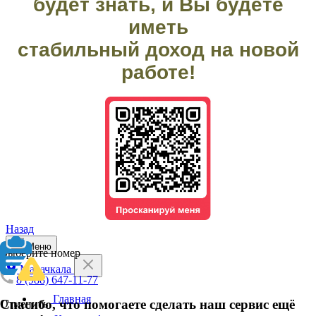
будет знать, и Вы будете
иметь
стабильный доход на новой
работе!
Назад
Меню
Выберите номер
Махачкала
8 (988) 647-11-77
Главная
Спасибо, что помогаете сделать наш сервис ещё
Отменить