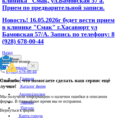
клиника "Смак, ул.Бамовская 57 а.
Прием по предварительной записи.
Новость! 16.05.2026г будет вести прием
в клинике "Смак" г.Хасавюрт ул
Бамовская 57/А. Запись по телефону: 8
(928) 678-00-44
Назад
Меню
Выберите номер
Махачкала
8 (928) 678-00-44
Главная
Спасибо, что помогаете сделать наш сервис ещё
Отменить
лучше!
Каталог фирм
Акции/скидки
Мы получили информацию о наличии ошибки в описании
фирмы. В ближайшее время мы ее исправим.
Афиша
Погода
Вернуться к фирме
Карта города