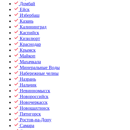
Домбай
Ейск
Избербаш
Казань
Калининград
Каспийск
Кизилюрт
Краснодар
Крымск
Майкоп
Махачкала
Минеральные Воды
Набережные челны
Назрань
Нальчик
Невинномысск
Новороссийск
Новочеркасск
Новошахтинск
Пятигорск
Ростов-на-Дону
Самара