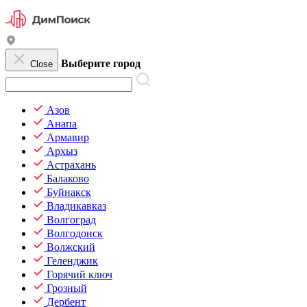
Выберите город
Close
Азов
Анапа
Армавир
Архыз
Астрахань
Балаково
Буйнакск
Владикавказ
Волгоград
Волгодонск
Волжский
Геленджик
Горячий ключ
Грозный
Дербент