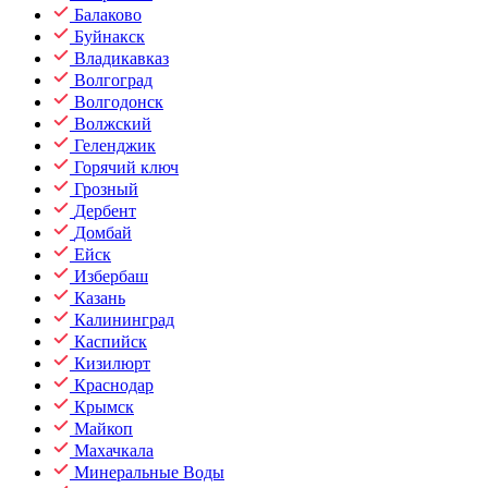
Балаково
Буйнакск
Владикавказ
Волгоград
Волгодонск
Волжский
Геленджик
Горячий ключ
Грозный
Дербент
Домбай
Ейск
Избербаш
Казань
Калининград
Каспийск
Кизилюрт
Краснодар
Крымск
Майкоп
Махачкала
Минеральные Воды