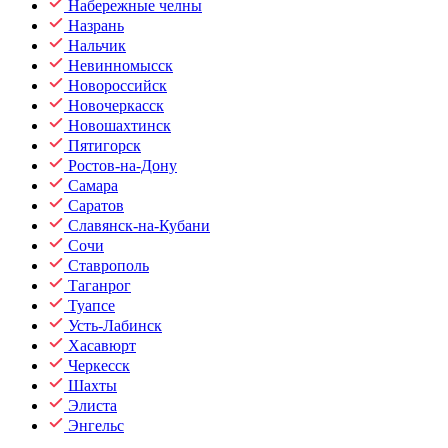
Набережные челны
Назрань
Нальчик
Невинномысск
Новороссийск
Новочеркасск
Новошахтинск
Пятигорск
Ростов-на-Дону
Самара
Саратов
Славянск-на-Кубани
Сочи
Ставрополь
Таганрог
Туапсе
Усть-Лабинск
Хасавюрт
Черкесск
Шахты
Элиста
Энгельс