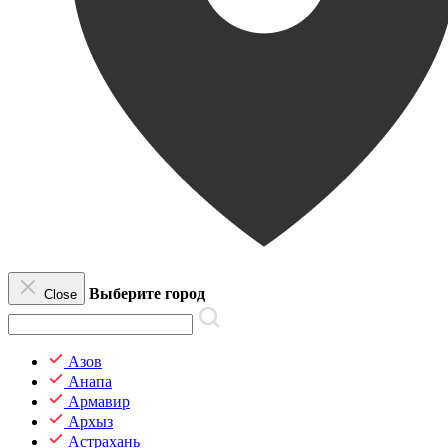
Выберите город
Close
Азов
Анапа
Армавир
Архыз
Астрахань