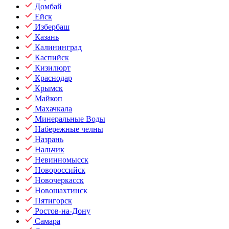
Домбай
Ейск
Избербаш
Казань
Калининград
Каспийск
Кизилюрт
Краснодар
Крымск
Майкоп
Махачкала
Минеральные Воды
Набережные челны
Назрань
Нальчик
Невинномысск
Новороссийск
Новочеркасск
Новошахтинск
Пятигорск
Ростов-на-Дону
Самара