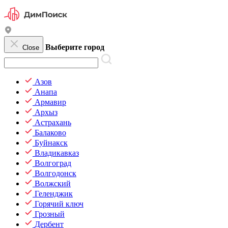
Выберите город
Close
Азов
Анапа
Армавир
Архыз
Астрахань
Балаково
Буйнакск
Владикавказ
Волгоград
Волгодонск
Волжский
Геленджик
Горячий ключ
Грозный
Дербент