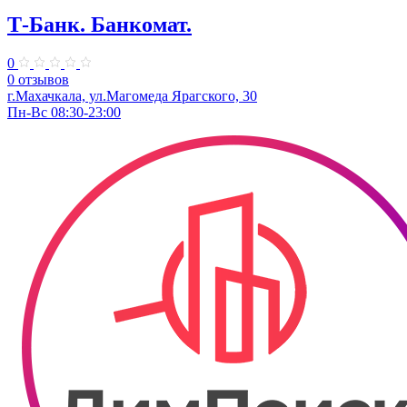
Т-Банк. ​Банкомат.
0
0 отзывов
г.Махачкала, ​ул.Магомеда Ярагского, 30
Пн-Вс 08:30-23:00