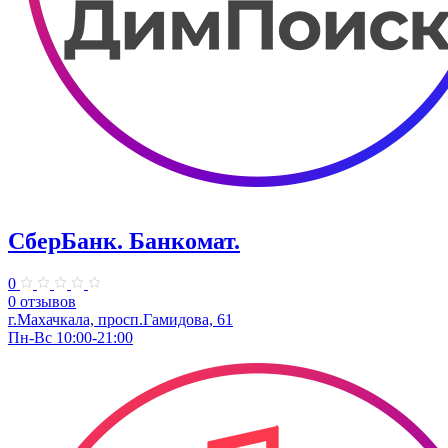
СберБанк. ​Банкомат.
0
0 отзывов
г.Махачкала, просп.Гамидова, 61
Пн-Вс 10:00-21:00