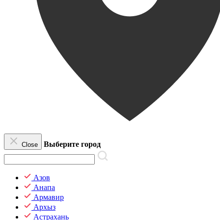
Выберите город
Close
Азов
Анапа
Армавир
Архыз
Астрахань