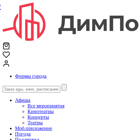
е
Фирмы города
Афиша
Все мероприятия
Кинотеатры
Концерты
Театры
Моб.приложение
Погода
Поддержка