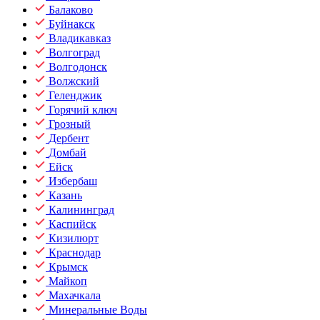
Балаково
Буйнакск
Владикавказ
Волгоград
Волгодонск
Волжский
Геленджик
Горячий ключ
Грозный
Дербент
Домбай
Ейск
Избербаш
Казань
Калининград
Каспийск
Кизилюрт
Краснодар
Крымск
Майкоп
Махачкала
Минеральные Воды