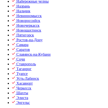
Набережные челны
Назрань
Нальчик
Невинномысск
Новороссийск
Новочеркасск
Новошахтинск
Пятигорск
Ростов-на-Дону
Самара
Саратов
Славянск-на-Кубани
Сочи
Ставрополь
Таганрог
Туапсе
Усть-Лабинск
Хасавюрт
Черкесск
Шахты
Элиста
Энгельс