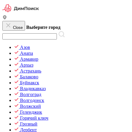
Выберите город
Close
Азов
Анапа
Армавир
Архыз
Астрахань
Балаково
Буйнакск
Владикавказ
Волгоград
Волгодонск
Волжский
Геленджик
Горячий ключ
Грозный
Дербент