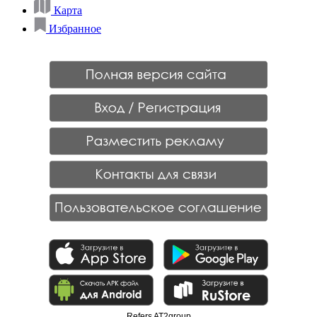
Карта
Избранное
Refers AT2group