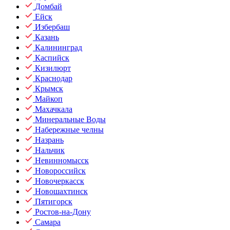
Домбай
Ейск
Избербаш
Казань
Калининград
Каспийск
Кизилюрт
Краснодар
Крымск
Майкоп
Махачкала
Минеральные Воды
Набережные челны
Назрань
Нальчик
Невинномысск
Новороссийск
Новочеркасск
Новошахтинск
Пятигорск
Ростов-на-Дону
Самара