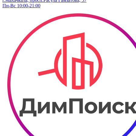
г.Махачкала, просп.Расула Гамзатова, 57
Пн-Вс 10:00-21:00