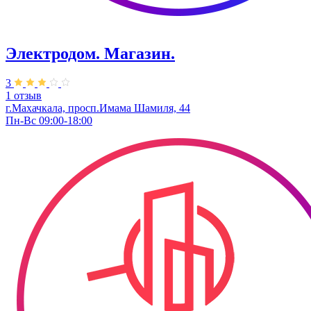
Электродом. Магазин.
3
1 отзыв
г.Махачкала, ​просп.Имама Шамиля, 44
Пн-Вс 09:00-18:00