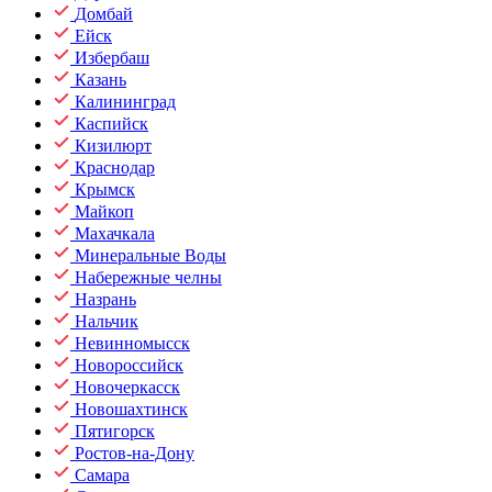
Домбай
Ейск
Избербаш
Казань
Калининград
Каспийск
Кизилюрт
Краснодар
Крымск
Майкоп
Махачкала
Минеральные Воды
Набережные челны
Назрань
Нальчик
Невинномысск
Новороссийск
Новочеркасск
Новошахтинск
Пятигорск
Ростов-на-Дону
Самара