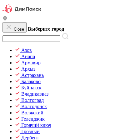
Выберите город
Close
Азов
Анапа
Армавир
Архыз
Астрахань
Балаково
Буйнакск
Владикавказ
Волгоград
Волгодонск
Волжский
Геленджик
Горячий ключ
Грозный
Дербент