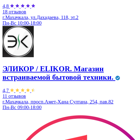
4,8
18 отзывов
г.Махачкала, ул.Дахадаева, 118, эт.2
Пн-Вс 10:00-18:00
ЭЛИКОР / ELIKOR. Магазин
встраиваемой бытовой техники.
4,7
11 отзывов
г.Махачкала, просп.Амет-Хана Султана, 254, пав.82
Пн-Вс 09:00-18:00