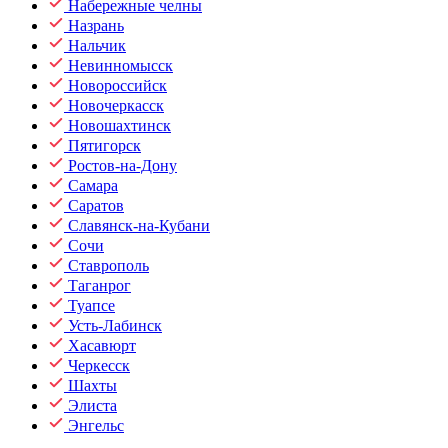
Набережные челны
Назрань
Нальчик
Невинномысск
Новороссийск
Новочеркасск
Новошахтинск
Пятигорск
Ростов-на-Дону
Самара
Саратов
Славянск-на-Кубани
Сочи
Ставрополь
Таганрог
Туапсе
Усть-Лабинск
Хасавюрт
Черкесск
Шахты
Элиста
Энгельс