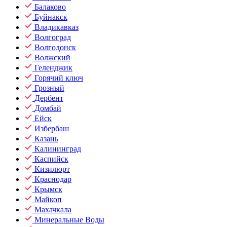
Балаково
Буйнакск
Владикавказ
Волгоград
Волгодонск
Волжский
Геленджик
Горячий ключ
Грозный
Дербент
Домбай
Ейск
Избербаш
Казань
Калининград
Каспийск
Кизилюрт
Краснодар
Крымск
Майкоп
Махачкала
Минеральные Воды