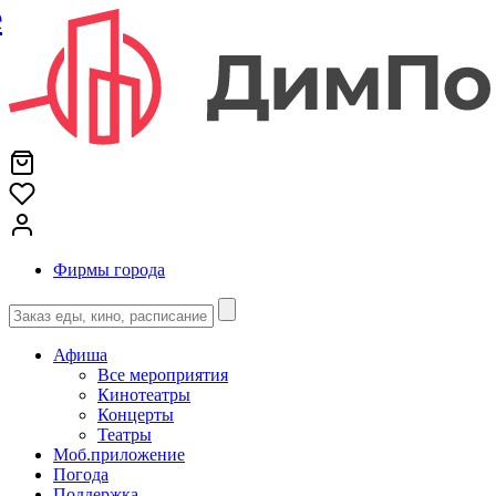
е
Фирмы города
Афиша
Все мероприятия
Кинотеатры
Концерты
Театры
Моб.приложение
Погода
Поддержка