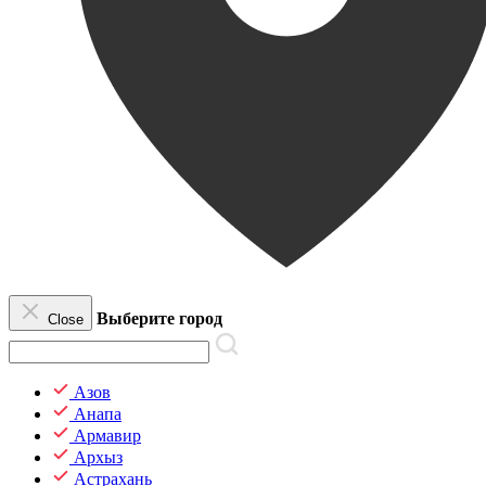
Выберите город
Close
Азов
Анапа
Армавир
Архыз
Астрахань