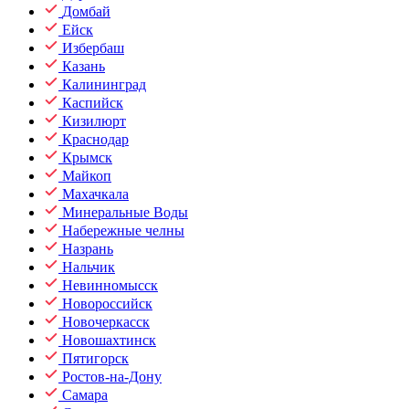
Домбай
Ейск
Избербаш
Казань
Калининград
Каспийск
Кизилюрт
Краснодар
Крымск
Майкоп
Махачкала
Минеральные Воды
Набережные челны
Назрань
Нальчик
Невинномысск
Новороссийск
Новочеркасск
Новошахтинск
Пятигорск
Ростов-на-Дону
Самара