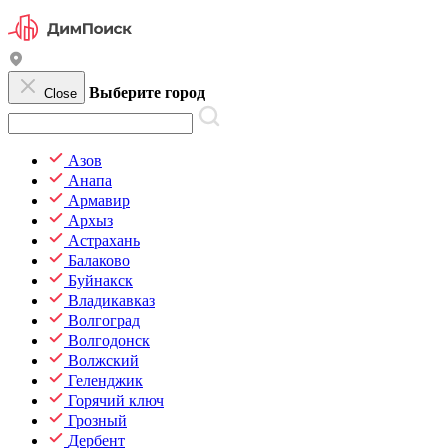
Выберите город
Close
Азов
Анапа
Армавир
Архыз
Астрахань
Балаково
Буйнакск
Владикавказ
Волгоград
Волгодонск
Волжский
Геленджик
Горячий ключ
Грозный
Дербент