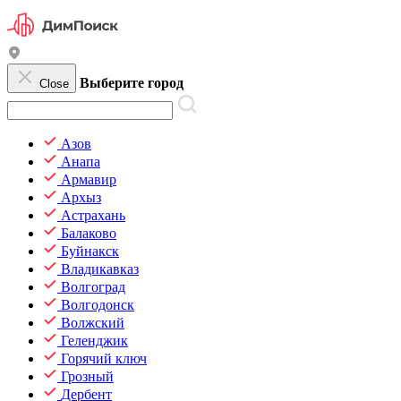
Выберите город
Close
Азов
Анапа
Армавир
Архыз
Астрахань
Балаково
Буйнакск
Владикавказ
Волгоград
Волгодонск
Волжский
Геленджик
Горячий ключ
Грозный
Дербент