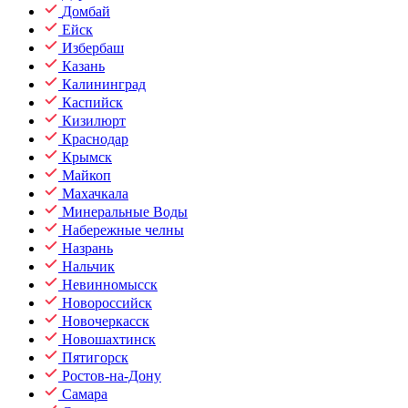
Домбай
Ейск
Избербаш
Казань
Калининград
Каспийск
Кизилюрт
Краснодар
Крымск
Майкоп
Махачкала
Минеральные Воды
Набережные челны
Назрань
Нальчик
Невинномысск
Новороссийск
Новочеркасск
Новошахтинск
Пятигорск
Ростов-на-Дону
Самара