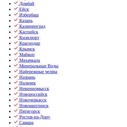
Домбай
Ейск
Избербаш
Казань
Калининград
Каспийск
Кизилюрт
Краснодар
Крымск
Майкоп
Махачкала
Минеральные Воды
Набережные челны
Назрань
Нальчик
Невинномысск
Новороссийск
Новочеркасск
Новошахтинск
Пятигорск
Ростов-на-Дону
Самара