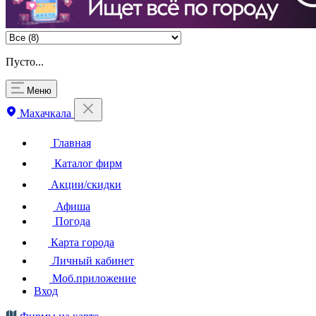
Пусто...
Меню
Махачкала
Главная
Каталог фирм
Акции/скидки
Афиша
Погода
Карта города
Личный кабинет
Моб.приложение
Вход