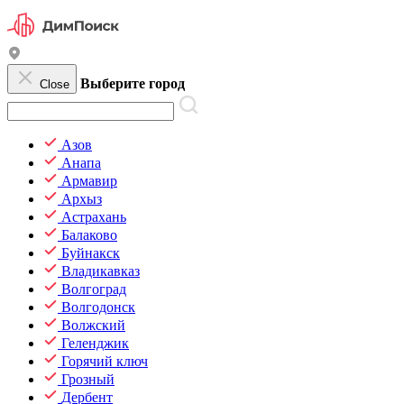
Выберите город
Close
Азов
Анапа
Армавир
Архыз
Астрахань
Балаково
Буйнакск
Владикавказ
Волгоград
Волгодонск
Волжский
Геленджик
Горячий ключ
Грозный
Дербент