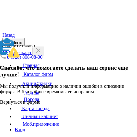
Назад
Меню
Выберите номер
Махачкала
8 (928) 808-08-00
Главная
Спасибо, что помогаете сделать наш сервис ещё
Отменить
лучше!
Каталог фирм
Акции/скидки
Мы получили информацию о наличии ошибки в описании
фирмы. В ближайшее время мы ее исправим.
Афиша
Погода
Вернуться к фирме
Карта города
Личный кабинет
Моб.приложение
Вход