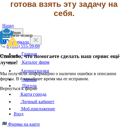
готова взять эту задачу на
себя.
Назад
Меню
Выберите номер
Махачкала
8 (993) 555-59-69
Главная
Спасибо, что помогаете сделать наш сервис ещё
Отменить
лучше!
Каталог фирм
Акции/скидки
Мы получили информацию о наличии ошибки в описании
фирмы. В ближайшее время мы ее исправим.
Афиша
Погода
Вернуться к фирме
Карта города
Личный кабинет
Моб.приложение
Вход
Фирмы на карте