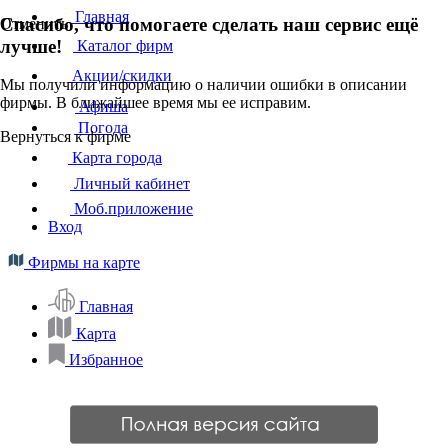
Главная
Спасибо, что помогаете сделать наш сервис ещё
Отменить
лучше!
Каталог фирм
Акции/скидки
Мы получили информацию о наличии ошибки в описании
фирмы. В ближайшее время мы ее исправим.
Афиша
Погода
Вернуться к фирме
Карта города
Личный кабинет
Моб.приложение
Вход
Фирмы на карте
Главная
Карта
Избранное