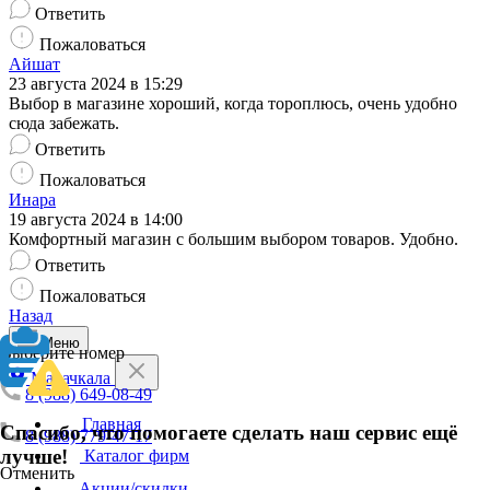
Ответить
Пожаловаться
Айшат
23 августа 2024 в 15:29
Выбор в магазине хороший, когда тороплюсь, очень удобно
сюда забежать.
Ответить
Пожаловаться
Инара
19 августа 2024 в 14:00
Комфортный магазин с большим выбором товаров. Удобно.
Ответить
Пожаловаться
Назад
Меню
Выберите номер
Махачкала
8 (988) 649-08-49
Главная
Спасибо, что помогаете сделать наш сервис ещё
8 (988) 779-47-17
лучше!
Каталог фирм
Отменить
Акции/скидки