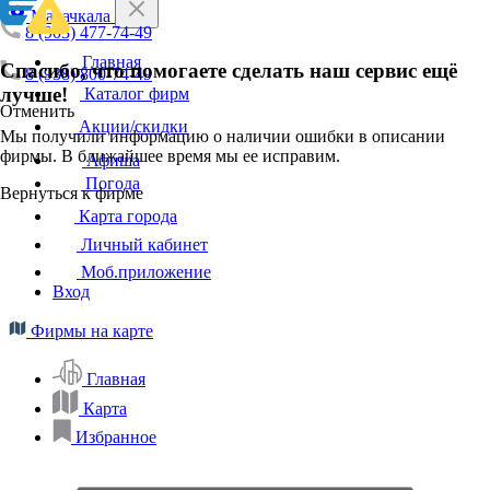
Махачкала
8 (903) 477-74-49
Главная
Спасибо, что помогаете сделать наш сервис ещё
8 (938) 800-74-49
лучше!
Каталог фирм
Отменить
Акции/скидки
Мы получили информацию о наличии ошибки в описании
фирмы. В ближайшее время мы ее исправим.
Афиша
Погода
Вернуться к фирме
Карта города
Личный кабинет
Моб.приложение
Вход
Фирмы на карте
Главная
Карта
Избранное