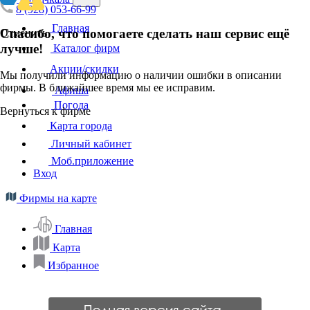
8 (928) 053-66-99
Главная
Спасибо, что помогаете сделать наш сервис ещё
Отменить
лучше!
Каталог фирм
Акции/скидки
Мы получили информацию о наличии ошибки в описании
фирмы. В ближайшее время мы ее исправим.
Афиша
Погода
Вернуться к фирме
Карта города
Личный кабинет
Моб.приложение
Вход
Фирмы на карте
Главная
Карта
Избранное