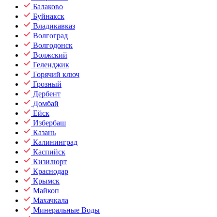
Балаково
Буйнакск
Владикавказ
Волгоград
Волгодонск
Волжский
Геленджик
Горячий ключ
Грозный
Дербент
Домбай
Ейск
Избербаш
Казань
Калининград
Каспийск
Кизилюрт
Краснодар
Крымск
Майкоп
Махачкала
Минеральные Воды