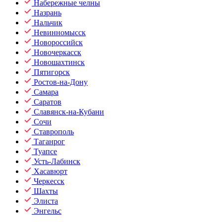
Набережные челны
Назрань
Нальчик
Невинномысск
Новороссийск
Новочеркасск
Новошахтинск
Пятигорск
Ростов-на-Дону
Самара
Саратов
Славянск-на-Кубани
Сочи
Ставрополь
Таганрог
Туапсе
Усть-Лабинск
Хасавюрт
Черкесск
Шахты
Элиста
Энгельс