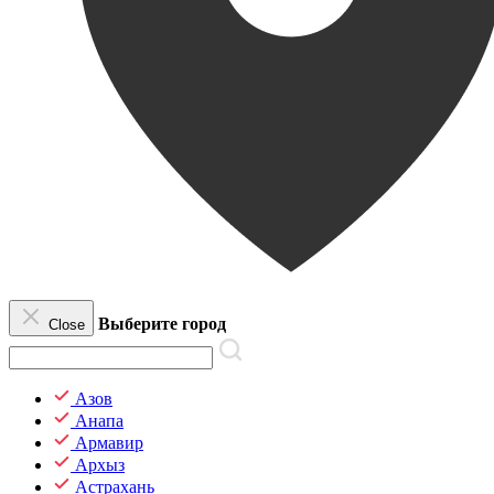
Выберите город
Close
Азов
Анапа
Армавир
Архыз
Астрахань