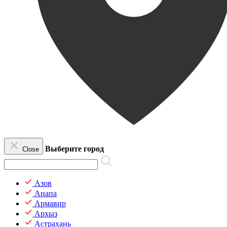
Выберите город
Close
Азов
Анапа
Армавир
Архыз
Астрахань