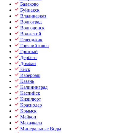
Балаково
Буйнакск
Владикавказ
Волгоград
Волгодонск
Волжский
Геленджик
Горячий ключ
Грозный
Дербент
Домбай
Ейск
Избербаш
Казань
Калининград
Каспийск
Кизилюрт
Краснодар
Крымск
Майкоп
Махачкала
Минеральные Воды