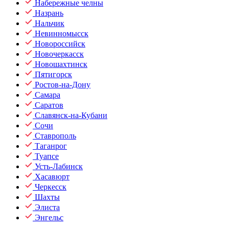
Набережные челны
Назрань
Нальчик
Невинномысск
Новороссийск
Новочеркасск
Новошахтинск
Пятигорск
Ростов-на-Дону
Самара
Саратов
Славянск-на-Кубани
Сочи
Ставрополь
Таганрог
Туапсе
Усть-Лабинск
Хасавюрт
Черкесск
Шахты
Элиста
Энгельс