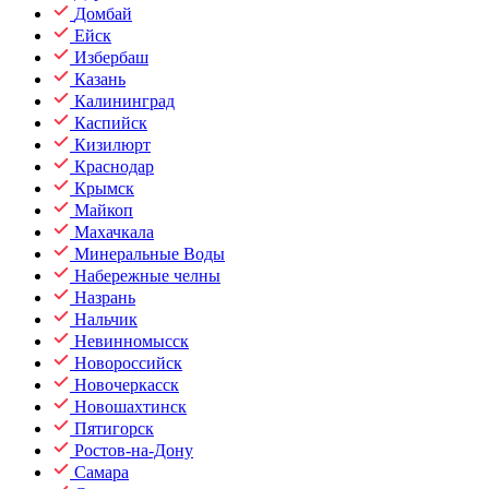
Домбай
Ейск
Избербаш
Казань
Калининград
Каспийск
Кизилюрт
Краснодар
Крымск
Майкоп
Махачкала
Минеральные Воды
Набережные челны
Назрань
Нальчик
Невинномысск
Новороссийск
Новочеркасск
Новошахтинск
Пятигорск
Ростов-на-Дону
Самара