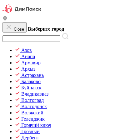
Выберите город
Close
Азов
Анапа
Армавир
Архыз
Астрахань
Балаково
Буйнакск
Владикавказ
Волгоград
Волгодонск
Волжский
Геленджик
Горячий ключ
Грозный
Дербент