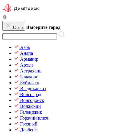
Выберите город
Close
Азов
Анапа
Армавир
Архыз
Астрахань
Балаково
Буйнакск
Владикавказ
Волгоград
Волгодонск
Волжский
Геленджик
Горячий ключ
Грозный
Дербент