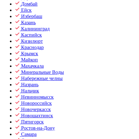
Домбай
Ейск
Избербаш
Казань
Калининград
Каспийск
Кизилюрт
Краснодар
Крымск
Майкоп
Махачкала
Минеральные Воды
Набережные челны
Назрань
Нальчик
Невинномысск
Новороссийск
Новочеркасск
Новошахтинск
Пятигорск
Ростов-на-Дону
Самара