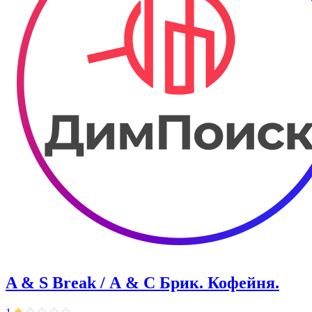
A & S Break / А & С Брик. Кофейня.