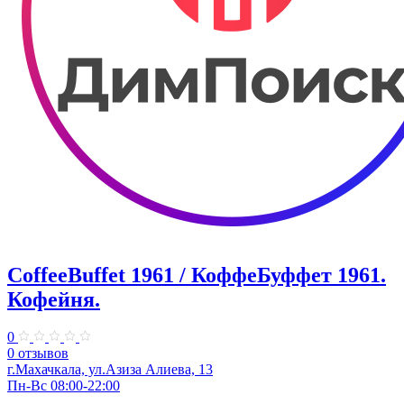
CoffeeBuffet 1961 / КоффеБуффет 1961.
Кофейня.
0
0 отзывов
г.Махачкала, ул.Азиза Алиева, 13
Пн-Вс 08:00-22:00