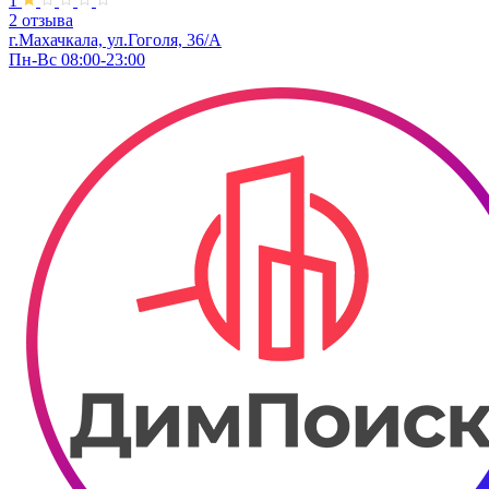
1
2 отзыва
г.Махачкала, ул.Гоголя, 36/А
Пн-Вс 08:00-23:00