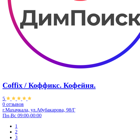
Coffix / Коффикс. Кофейня.
5
0 отзывов
г.Махачкала, ул.Абубакарова, 98/Г
Пн-Вс 09:00-00:00
1
2
3