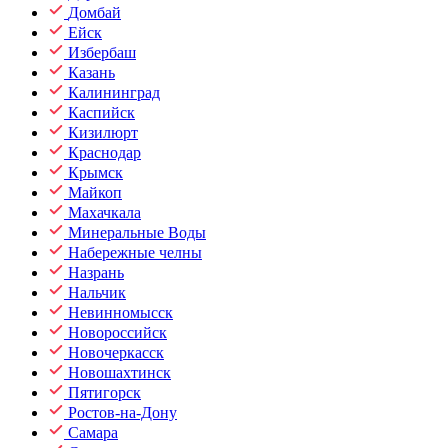
Домбай
Ейск
Избербаш
Казань
Калининград
Каспийск
Кизилюрт
Краснодар
Крымск
Майкоп
Махачкала
Минеральные Воды
Набережные челны
Назрань
Нальчик
Невинномысск
Новороссийск
Новочеркасск
Новошахтинск
Пятигорск
Ростов-на-Дону
Самара