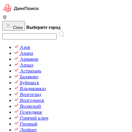
Выберите город
Close
Азов
Анапа
Армавир
Архыз
Астрахань
Балаково
Буйнакск
Владикавказ
Волгоград
Волгодонск
Волжский
Геленджик
Горячий ключ
Грозный
Дербент