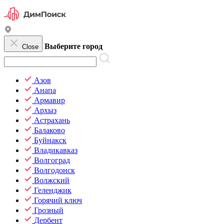
Выберите город
Close
Азов
Анапа
Армавир
Архыз
Астрахань
Балаково
Буйнакск
Владикавказ
Волгоград
Волгодонск
Волжский
Геленджик
Горячий ключ
Грозный
Дербент