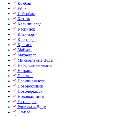
Домбай
Ейск
Избербаш
Казань
Калининград
Каспийск
Кизилюрт
Краснодар
Крымск
Майкоп
Махачкала
Минеральные Воды
Набережные челны
Назрань
Нальчик
Невинномысск
Новороссийск
Новочеркасск
Новошахтинск
Пятигорск
Ростов-на-Дону
Самара