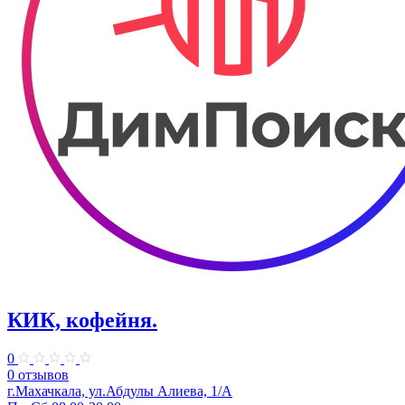
КИК, кофейня.
0
0 отзывов
г.Махачкала, ул.Абдулы Алиева, 1/А