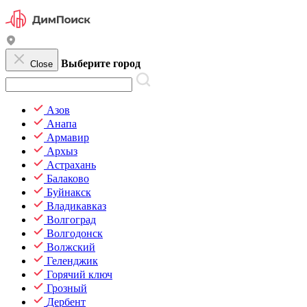
Выберите город
Close
Азов
Анапа
Армавир
Архыз
Астрахань
Балаково
Буйнакск
Владикавказ
Волгоград
Волгодонск
Волжский
Геленджик
Горячий ключ
Грозный
Дербент