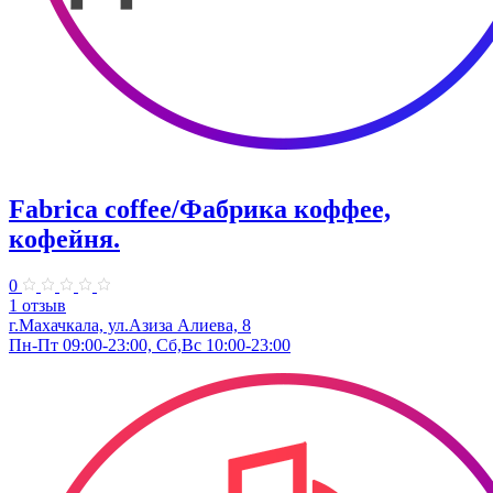
Fabrica coffee/Фабрика коффее,
кофейня.
0
1 отзыв
г.Махачкала, ​ул.Азиза Алиева, 8
Пн-Пт 09:00-23:00, Сб,Вс 10:00-23:00