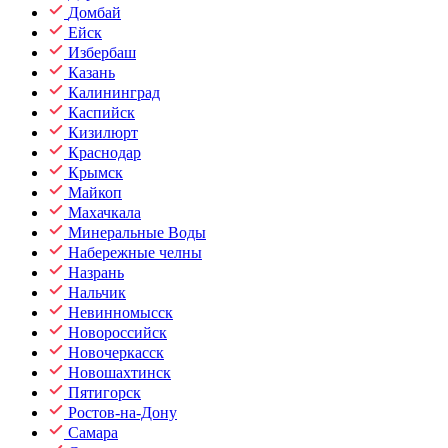
Домбай
Ейск
Избербаш
Казань
Калининград
Каспийск
Кизилюрт
Краснодар
Крымск
Майкоп
Махачкала
Минеральные Воды
Набережные челны
Назрань
Нальчик
Невинномысск
Новороссийск
Новочеркасск
Новошахтинск
Пятигорск
Ростов-на-Дону
Самара