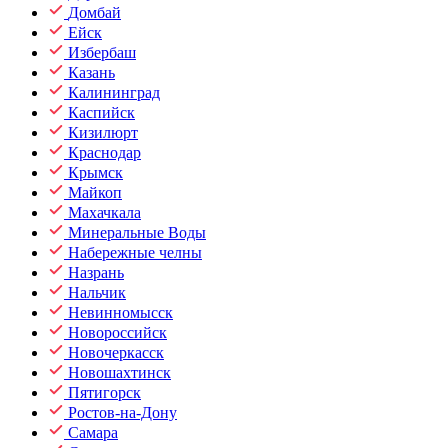
Домбай
Ейск
Избербаш
Казань
Калининград
Каспийск
Кизилюрт
Краснодар
Крымск
Майкоп
Махачкала
Минеральные Воды
Набережные челны
Назрань
Нальчик
Невинномысск
Новороссийск
Новочеркасск
Новошахтинск
Пятигорск
Ростов-на-Дону
Самара