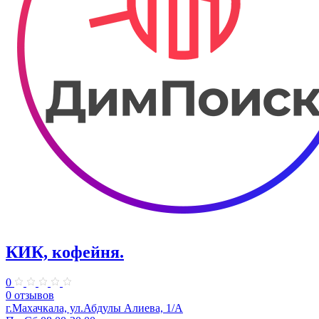
КИК, кофейня.
0
0 отзывов
г.Махачкала, ул.Абдулы Алиева, 1/А