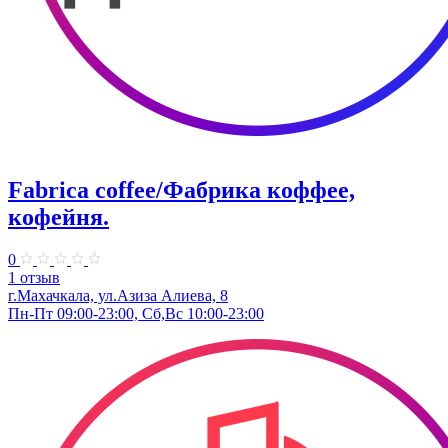
Fabrica coffee/Фабрика коффее,
кофейня.
0
1 отзыв
г.Махачкала, ​ул.Азиза Алиева, 8
Пн-Пт 09:00-23:00, Сб,Вс 10:00-23:00