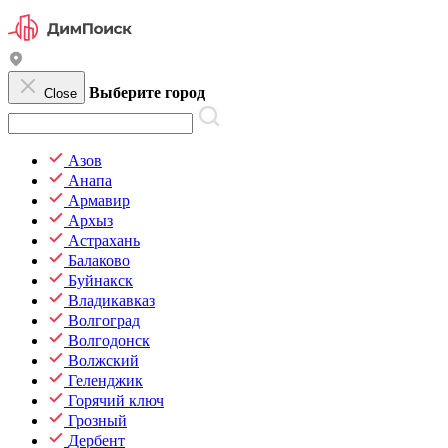
Выберите город
Close
Азов
Анапа
Армавир
Архыз
Астрахань
Балаково
Буйнакск
Владикавказ
Волгоград
Волгодонск
Волжский
Геленджик
Горячий ключ
Грозный
Дербент